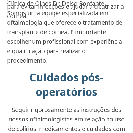
Clínica de Olhos Dr. Delso Bonfante.
para evitar infecções e ajudar a cicatrizar a
Somos uma equipe especializada em
córnea.
oftalmologia que oferece o tratamento de
transplante de córnea. É importante
escolher um profissional com experiência
e qualificação para realizar o
procedimento.
Cuidados pós-
operatórios
Seguir rigorosamente as instruções dos
nossos oftalmologistas em relação ao uso
de colírios, medicamentos e cuidados com