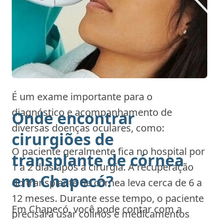
muito finos que serão reabsorvidos pelo
organismo ao longo do tempo.
Recuperação após o
transplante de córnea:
É um exame importante para o
diagnóstico e acompanhamento de
Onde encontrar
diversas doenças oculares, como:
cirurgiões de
O paciente geralmente fica no hospital por
transplante de córnea
1 a 2 dias após a cirurgia. A recuperação
em Chapecó?
do transplante de córnea leva cerca de 6 a
12 meses. Durante esse tempo, o paciente
Em Chapecó, você pode contar com a
precisará usar colírios e medicamentos