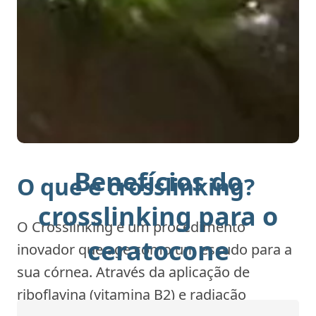
Benefícios do
O que é crosslinking?
crosslinking para o
O Crosslinking é um procedimento
ceratocone
inovador que age como um escudo para a
sua córnea. Através da aplicação de
riboflavina (vitamina B2) e radiação