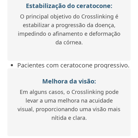
ultravioleta, ele fortalece as fibras de
Estabilização do ceratocone:
colágeno da córnea, tornando-a mais
O principal objetivo do Crosslinking é
resistente à deformação.
estabilizar a progressão da doença,
impedindo o afinamento e deformação
Para quem o crosslinking é
da córnea.
indicado?
Pacientes com ceratocone progressivo.
Intolerância a lentes de contato.
Melhora da visão:
Visão instável que interfere nas
Em alguns casos, o Crosslinking pode
atividades diárias.
levar a uma melhora na acuidade
visual, proporcionando uma visão mais
nítida e clara.